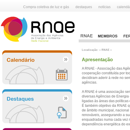
Compra coletiva de luz e gás
destaques
notícias
calendá
Localização: » RNAE »
Apresentação
A RNAE - Associação das Agên
cooperação constituída por to
decidiram aderir à rede no sen
agências.
A RNAE é uma associação sem fi
diversas Agências de Energia
ligadas às áreas das políticas
É também objetivo da RNAE q
de âmbito municipal, nacional
renováveis, assegurando a sua 
enquadradas numa cada vez mai
dependência energética do ext