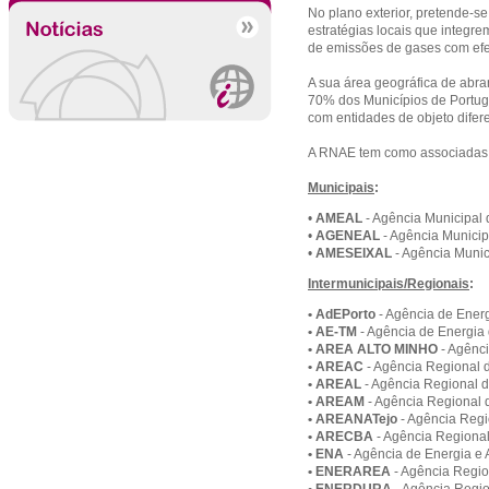
No plano exterior, pretende-s
estratégias locais que integre
de emissões de gases com efei
A sua área geográfica de abr
70% dos Municípios de Portugal
com entidades de objeto difere
A RNAE tem como associadas a
Municipais
:
•
AMEAL
- Agência Municipal 
•
AGENEAL
- Agência Municip
•
AMESEIXAL
- Agência Munic
Intermunicipais/Regionais
:
• AdEPorto
- Agência de Energ
• AE-TM
- Agência de Energia
• AREA ALTO MINHO
- Agênc
• AREAC
- Agência Regional 
• AREAL
- Agência Regional 
• AREAM
- Agência Regional
• AREANATejo
- Agência Regi
• ARECBA
- Agência Regional
• ENA
- Agência de Energia e
• ENERAREA
- Agência Regio