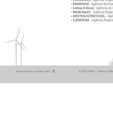
• ENERDURA
- Agência Regio
• ENERGAIA
- Agência de Ene
• Lisboa E-Nova
- Agência de
• MédioTejo21
- Agência Regio
• OESTESUSTENTÁVEL
- Ag
• S.ENERGIA
- Agência Region
Desenvolvido por
Assec Sim!
© 2010 RNAE - Todos os Dire