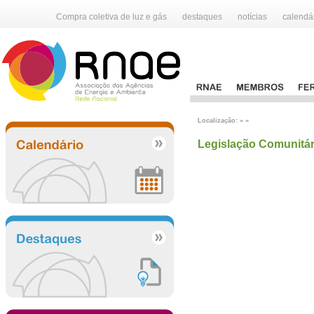
Compra coletiva de luz e gás
destaques
notícias
calendá
Localização: » »
Legislação Comunitár